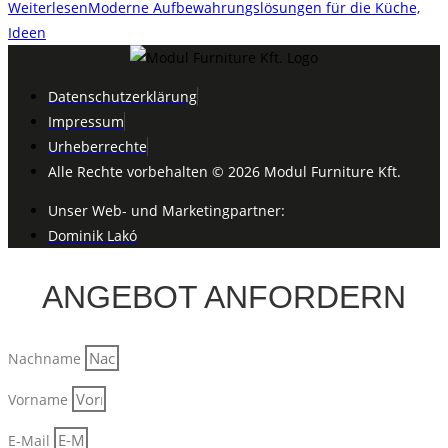
Weiterlesen
Moderne Aufbewahrungslösungen für die Küche,
Ideen
Datenschutzerklärung
Impressum
Urheberrechte
Alle Rechte vorbehalten © 2026 Modul Furniture Kft.
Unser Web- und Marketingpartner:
Dominik Lakó
ANGEBOT ANFORDERN
Nachname
Vorname
E-Mail