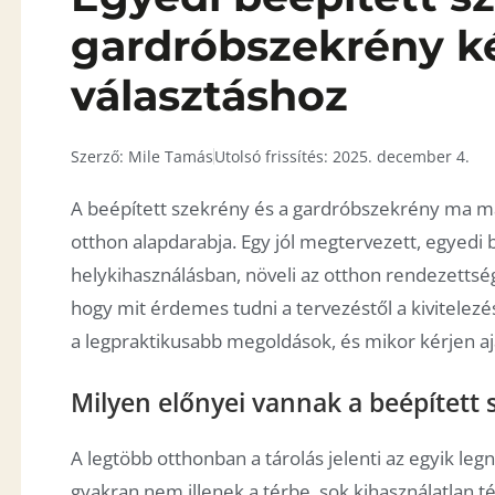
gardróbszekrény ké
választáshoz
Szerző:
Mile Tamás
Utolsó frissítés:
2025. december 4.
A beépített szekrény és a gardróbszekrény ma má
otthon alapdarabja. Egy jól megtervezett, egyedi b
helykihasználásban, növeli az otthon rendezettsé
hogy mit érdemes tudni a tervezéstől a kivitelezé
a legpraktikusabb megoldások, és mikor kérjen aj
Milyen előnyei vannak a beépített
A legtöbb otthonban a tárolás jelenti az egyik le
gyakran nem illenek a térbe, sok kihasználatlan 