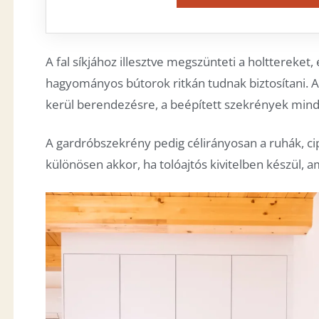
A fal síkjához illesztve megszünteti a holttereket,
hagyományos bútorok ritkán tudnak biztosítani. Ak
kerül berendezésre, a beépített szekrények mindi
A gardróbszekrény pedig célirányosan a ruhák, cip
különösen akkor, ha tolóajtós kivitelben készül, a