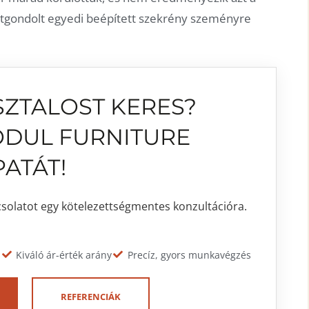
 átgondolt egyedi beépített szekrény szeményre
ZTALOST KERES?
ODUL FURNITURE
ATÁT!
csolatot egy kötelezettségmentes konzultációra.
s
Kiváló ár-érték arány
Precíz, gyors munkavégzés
REFERENCIÁK