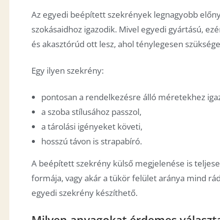
Az egyedi beépített szekrények legnagyobb előny
szokásaidhoz igazodik. Mivel egyedi gyártású, e
és akasztórúd ott lesz, ahol ténylegesen szüksége
Egy ilyen szekrény:
pontosan a rendelkezésre álló méretekhez iga
a szoba stílusához passzol,
a tárolási igényeket követi,
hosszú távon is strapabíró.
A beépített szekrény külső megjelenése is teljes
formája, vagy akár a tükör felület aránya mind rá
egyedi szekrény készíthető.
Milyen anyagokat érdemes választa