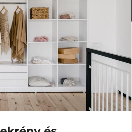
Tamás
nekün
zekrény és