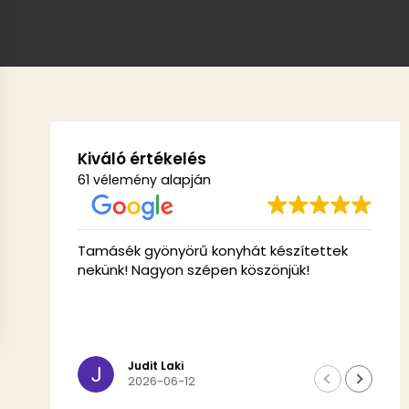
Kiváló értékelés
alapján
61 vélemény
ék gyönyörű konyhát készítettek
A Modul Furnitur
k! Nagyon szépen köszönjük!
találkozáskor poz
minden kérdésbe
rugalmasak és pro
A végeredmény ö
Olvass tovább
konyhabútor pont
terveken, és ami
Judit Laki
Edina Reizi
2026-06-12
2026-06-0
Gyönyörű, igény
szempontból megf