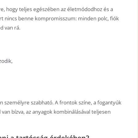
e, hogy teljes egészében az életmódodhoz és a
zért nincs benne kompromisszum: minden polc, fiók
d van rá.
zodik,
en személyre szabható. A frontok színe, a fogantyúk
d van bízva, az anyagok kombinálásával teljesen
ni a tartósság érdekében?