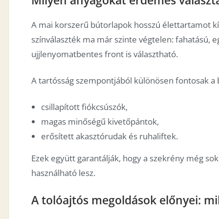
A mai korszerű bútorlapok hosszú élettartamot kín
színválaszték ma már szinte végtelen: fahatású, e
ujjlenyomatbentes front is választható.
A tartósság szempontjából különösen fontosak a b
csillapított fiókcsúszók,
magas minőségű kivetőpántok,
erősített akasztórudak és ruhaliftek.
Ezek együtt garantálják, hogy a szekrény még sok
használható lesz.
A tolóajtós megoldások előnyei: mik