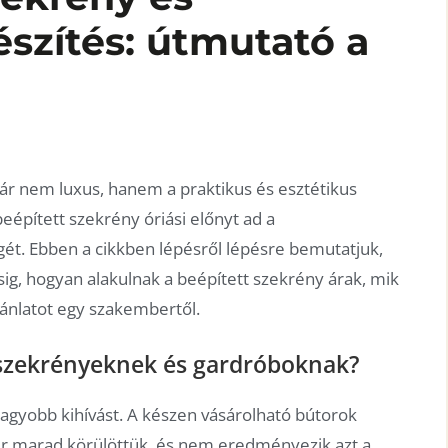
szítés: útmutató a
r nem luxus, hanem a praktikus és esztétikus
eépített szekrény óriási előnyt ad a
gét. Ebben a cikkben lépésről lépésre bemutatjuk,
sig, hogyan alakulnak a beépített szekrény árak, mik
ánlatot egy szakembertől.
 szekrényeknek és gardróboknak?
gnagyobb kihívást. A készen vásárolható bútorok
tér marad körülöttük, és nem eredményezik azt a