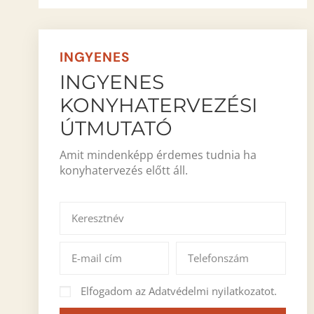
Köszönjük Tamás
csapatnak a gör
együttműködést. 
Furniture-t minde
INGYENES
egyedi bútorokat
INGYENES
KONYHATERVEZÉSI
ÚTMUTATÓ
Amit mindenképp érdemes tudnia ha
konyhatervezés előtt áll.
Elfogadom az Adatvédelmi nyilatkozatot.